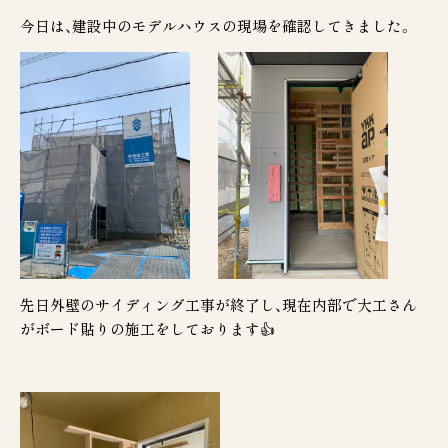
今日は、建設中のモデルハウスの現場を確認してきました。
谷垣工業の家
天然木の彩り
断熱性
耐震性
新築
ZEH住宅
長期優良住宅
3D設計
家づくりの流れ
リノベーション
リフォーム
分譲地
施工事例
モデルハウス
お客様の声
会社案内
お知らせ
お問合せ
先日外壁のサイディング工事が終了し、現在内部で大工さん
がボード貼りの施工をしております👍
0120-70-3455
受付時間 9:00～17:00（土・日・祝日定休日）
© TANIGAKIKOUGYOU Co.,Ltd.