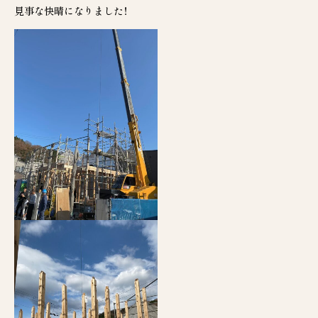
見事な快晴になりました！
谷垣工業の家
天然木の彩り
断熱性
耐震性
新築
ZEH住宅
長期優良住宅
3D設計
家づくりの流れ
リノベーション
リフォーム
分譲地
施工事例
モデルハウス
お客様の声
会社案内
お知らせ
お問合せ