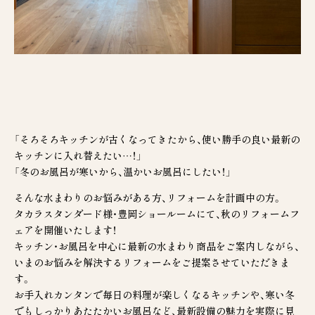
谷垣工業の家
天然木の彩り
断熱性
耐震性
新築
ZEH住宅
長期優良住宅
3D設計
家づくりの流れ
リノベーション
リフォーム
分譲地
施工事例
「そろそろキッチンが古くなってきたから、使い勝手の良い最新の
モデルハウス
キッチンに入れ替えたい…！」
お客様の声
会社案内
「冬のお風呂が寒いから、温かいお風呂にしたい！」
お知らせ
お問合せ
そんな水まわりのお悩みがある方、リフォームを計画中の方。
タカラスタンダード様・豊岡ショールームにて、秋のリフォームフ
ェアを開催いたします！
0120-70-3455
キッチン・お風呂を中心に最新の水まわり商品をご案内しながら、
いまのお悩みを解決するリフォームをご提案させていただきま
受付時間 9:00～17:00（土・日・祝日定休日）
す。
© TANIGAKIKOUGYOU Co.,Ltd.
お手入れカンタンで毎日の料理が楽しくなるキッチンや、寒い冬
でもしっかりあたたかいお風呂など、最新設備の魅力を実際に見